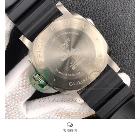
VS厂沛纳海799采用VS自产P.9000改9010自动上链机械机
客服微信
芯，,能量储存在两个发条盒当中，可以提供3天的动力储