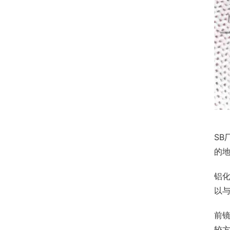
SB
的
铝
以与
前
较