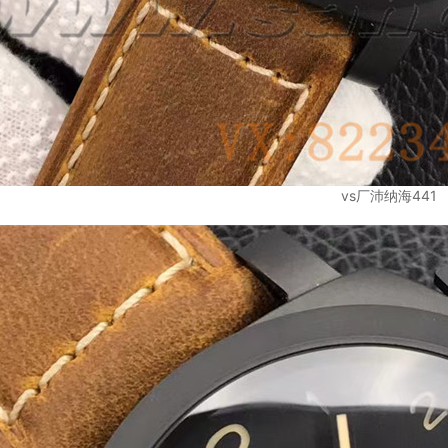
vs厂沛纳海441