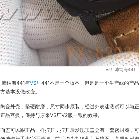
vs厂沛纳海441
厂沛纳海441与
VS厂
441不是一个版本，但是是一个生产线的产
地方基本没做改变。
化陶瓷外壳，坚硬耐磨，尺寸同步原装，经过外表迷测试可以与
正品互换，保持与原来VS厂V2版一致的效果。
镜面盖可以跟正品一样拧开，拧开后发现顶盖会有一套密封圈，
方便地进行手表字面清洁。前后均为九级蓝宝石镜面，高硬度耐