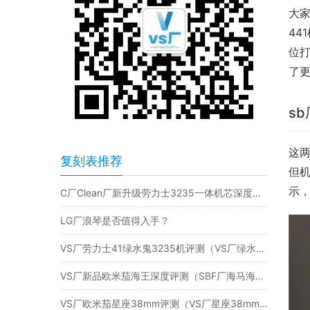
大家
44
位打
了
s
这两
复刻表推荐
但机
示，
C厂Clean厂新升级劳力士3235一体机芯深度剖析劳力士复刻表的性能变革
LG厂浪琴是否值得入手？
VS厂劳力士41绿水鬼3235机评测（VS厂绿水鬼3235机芯值得入手吗）
VS厂新品欧米茄海王深度评测（SBF厂海马海王值得入手吗）
VS厂欧米茄星座38mm评测（VS厂星座38mm做工有破绽吗）