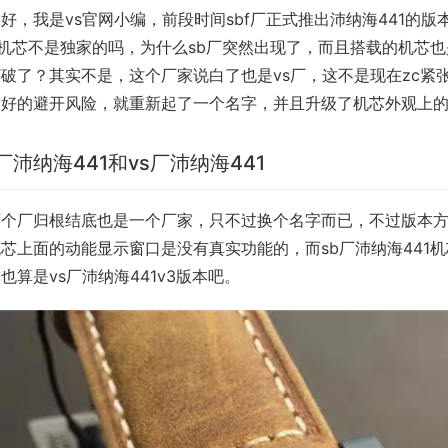
好，我是vs官网小编，前段时间sbf厂正式推出沛纳海441的
1机芯不是独家的吗，为什么sb厂突然出现了，而且搭载的机芯
破了？其实不是，这个厂家说白了也是vs厂，这不是现在zc紧
更好的避开风险，就重新起了一个名字，并且升级了机芯外观上
b厂沛纳海441和vs厂沛纳海441
个厂归根结底也是一个厂家，只不过换个名字而已，不过版本方面
芯上面的动能显示窗口是没有真实功能的，而sb厂沛纳海441
也算是vs厂沛纳海441v3版本吧。