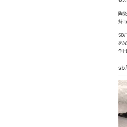
陶
持
SB
亮
作
s