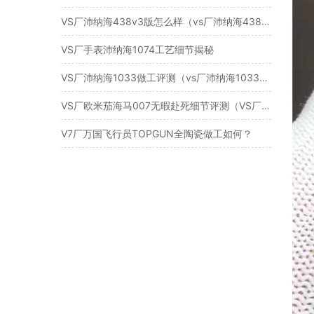
VS厂沛纳海438v3版怎么样（vs厂沛纳海438质量一眼假吗）
VS厂手表沛纳海1074工艺细节揭秘
VS厂沛纳海1033做工评测（vs厂沛纳海1033质量怎么样）
VS厂欧米茄海马007无暇赴死细节评测（VS厂海马007无暇赴死怎么样）
V7厂万国飞行员TOPGUN全陶瓷做工如何？