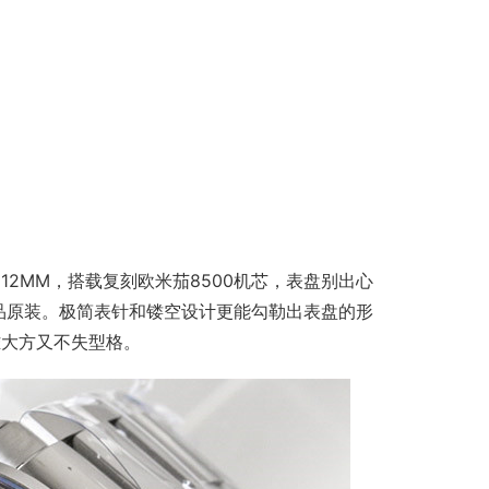
1.5x12MM，搭载复刻欧米茄8500机芯，表盘别出心
品原装。极简表针和镂空设计更能勾勒出表盘的形
雅大方又不失型格。