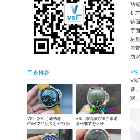
功能
机芯
镜面
字面
材质
表带
防水(
VS
手表推荐
VS
裁
状
VS厂(XF厂)沛纳海
VS厂沛纳海1116庐米诺
PAM127“万沛之王”终极
系列细节怎么样
版评测