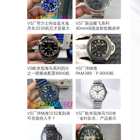
VS厂劳力士间金蓝水鬼
VS厂新品蝶飞系列
丹东3235机芯才是最大
40mm绿面放射纹腕表评
亮点
测
VS欧米茄海马系列四分
VS厂沛纳海
之一橙腕表配置8900机
PAM389「P.9000机
芯细节实拍
芯」产品展示
VS厂沛纳海1232复刻表
VS厂欧米茄海马150米
可否值得入手？
「金针队长」产品展示