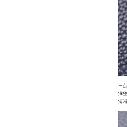
三
洞
清