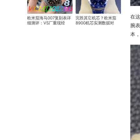
在这
欧米茄海马007复刻表详
完胜其它机芯？欧米茄
细测评：VS厂重现经
8900机芯实测数据对
腕
典，细节揭秘
比！
本