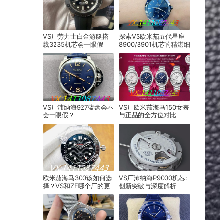
VS厂劳力士白金游艇搭
探索VS欧米茄五代星座
载3235机芯会一眼假
8900/8901机芯的精湛细
吗？答案是不会！
节做工
VS厂沛纳海927蓝盘会不
VS厂欧米茄海马150女表
会一眼假？
与正品的全方位对比
欧米茄海马300该如何选
VS厂沛纳海P9000机芯:
择？VS和ZF哪个厂的更
创新突破与深度解析
好？