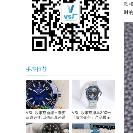
款和
时
手表推荐
VS厂欧米茄新海王渐变
VS厂欧米茄海马300米
蓝盘评测:以假乱真还是
「灰面钢带」产品展示
一眼假？