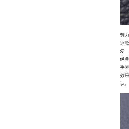
劳力
这款
爱
经
手
效
认