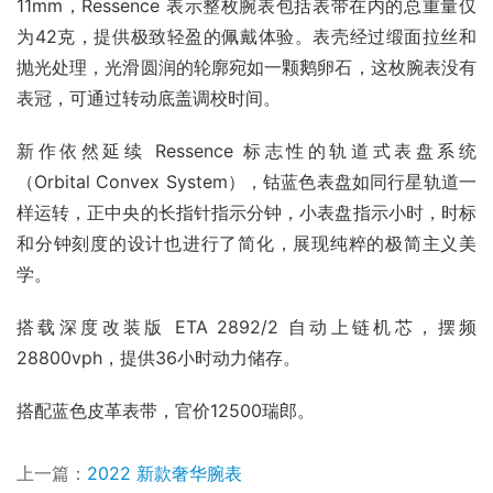
11mm，Ressence 表示整枚腕表包括表带在内的总重量仅
为42克，提供极致轻盈的佩戴体验。表壳经过缎面拉丝和
抛光处理，光滑圆润的轮廓宛如一颗鹅卵石，这枚腕表没有
表冠，可通过转动底盖调校时间。
新作依然延续 Ressence 标志性的轨道式表盘系统
（Orbital Convex System），钴蓝色表盘如同行星轨道一
样运转，正中央的长指针指示分钟，小表盘指示小时，时标
和分钟刻度的设计也进行了简化，展现纯粹的极简主义美
学。
搭载深度改装版 ETA 2892/2 自动上链机芯，摆频
28800vph，提供36小时动力储存。
搭配蓝色皮革表带，官价12500瑞郎。
上一篇：
2022 新款奢华腕表