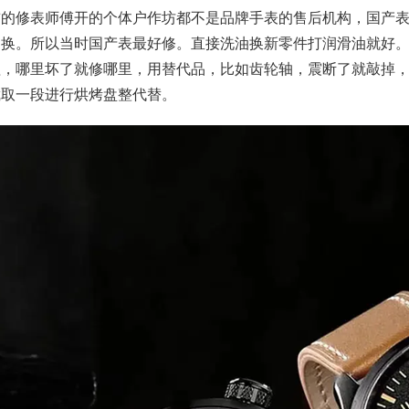
前的修表师傅开的个体户作坊都不是品牌手表的售后机构，国产
更换。所以当时国产表最好修。直接洗油换新零件打润滑油就好
理，哪里坏了就修哪里，用替代品，比如齿轮轴，震断了就敲掉
截取一段进行烘烤盘整代替。