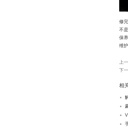
修
不
保
维
上
下
相