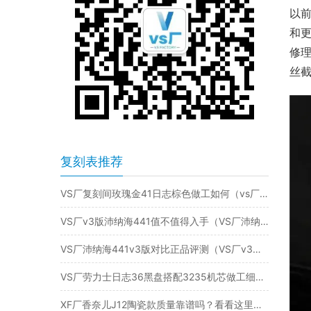
以
和
修
丝
复刻表推荐
VS厂复刻间玫瑰金41日志棕色做工如何（vs厂日志41棕色面一眼假吗）
VS厂v3版沛纳海441值不值得入手（VS厂沛纳海441）
VS厂沛纳海441v3版对比正品评测（VS厂v3版沛纳海441真假对比）
VS厂劳力士日志36黑盘搭配3235机芯做工细节评测
XF厂香奈儿J12陶瓷款质量靠谱吗？看看这里就知道！