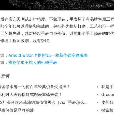
完后存店几天测试走时精度。不象现在，手表坏了有品牌售后工
是那个年代可以理解和完成的，包括外壳翻新打磨，工艺都不一
养工艺越先进，越对得起手表自身价值。以前那个手工修表的时
护修理工程师级别，没有饭吃。
一篇：
Arnold & Son 刚刚推出一枚新作镂空盘腕表
一篇：
推荐简单不挑人的机械手表
关新闻
解读绿水鬼—为何百年经典仍备受追捧？
我是手
豪利时大表冠指针式腕表重磅来袭！
Greu
VS厂海马欧米茄沛纳海值得买么（vs厂手表怎么样）
皮带款
手表保值是品牌的炒