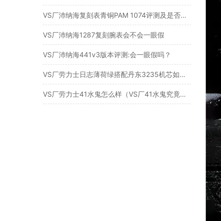
VS厂沛纳海复刻表青铜PAM 1074评测及是否值得入手！
VS厂沛纳海1287复刻腕表会不会一眼假
VS厂沛纳海441v3版本评测:会一眼假吗？​
VS厂劳力士日志薄荷绿搭配丹东3235机芯如何？
VS厂劳力士41水鬼怎么样（VS厂41水鬼究竟值得入手吗）