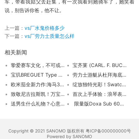
车，带着我姑父去赶集，有一次我看到她骑车了，她笑着
说，别告诉你爸，他不让。
上一篇：
vs厂水鬼价格多少
下一篇：
vs厂劳力士质量怎么样
相关新闻
挚爱赛车文化，不可或缺的佩戴之选！卡莱拉系列保时捷Chronosprint计时码表6万8！
宝齐莱 (CARL. F. BUCHERER) 传承系列瑞士官方天文台认证腕表 荣膺Capital Watch Award 2023大奖
宝玑BREGUET Type XXI 3810 2.0打造不凡飞行之旅！
劳力士游艇从杜拜海底冒险归来，人民保姆难为之最终大功告成！
欧米茄全新力作:海马300米潜水表金属款,演绎钛与青铜金的传奇交响
绽放独特光彩！Swatch COLOURSHIFT腕表耀眼亮相《经济学人》175周年庆
致敬尼古拉斯凯！万宝龙推出全新计时码表震撼登场！
首次上手体验：浪琴表Hydroconquest GMT腕表
送男生什么礼物？心意很重要
限量版Doxa Sub 600T，致敬太平洋豪情
Copyright © 2021 SANOMO 版权所有 粤ICP备000000000号
Powered by SANOMO