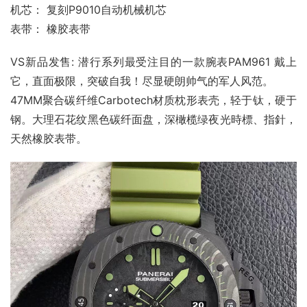
机芯： 复刻P9010自动机械机芯
表带： 橡胶表带
VS新品发售: 潜行系列最受注目的一款腕表PAM961 戴上
它，直面极限，突破自我！尽显硬朗帅气的军人风范。
47MM聚合碳纤维Carbotech材质枕形表壳，轻于钛，硬于
钢。大理石花纹黑色碳纤⾯盘，深橄榄绿夜光時標、指針，
天然橡胶表带。