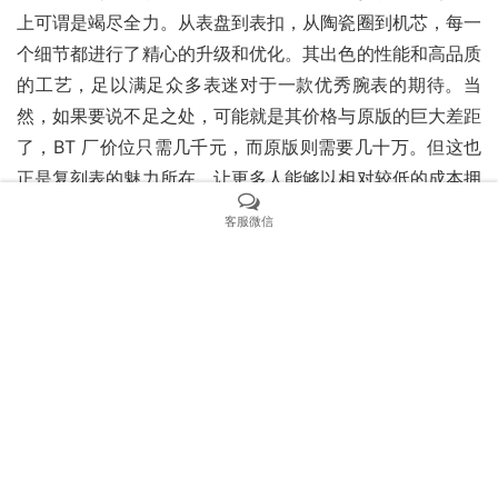
上可谓是竭尽全力。从表盘到表扣，从陶瓷圈到机芯，每一
个细节都进行了精心的升级和优化。其出色的性能和高品质
的工艺，足以满足众多表迷对于一款优秀腕表的期待。当
然，如果要说不足之处，可能就是其价格与原版的巨大差距
了，BT 厂价位只需几千元，而原版则需要几十万。但这也
正是复刻表的魅力所在，让更多人能够以相对较低的成本拥
有一款心仪的腕表。希望 BT 厂能够继续保持这种追求卓越
客服微信
的精神，为表迷们带来更多优秀的作品，也感谢每一位玩表
爱好者一如既往的支持。