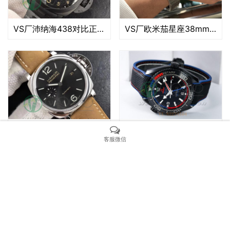
VS厂沛纳海438对比正品评测（VS沛纳海438真假对比）
VS厂欧米茄星座38mm评测（VS厂星座38mm做工有破绽吗）
VS厂沛纳海pam904深度评测（VS厂沛纳海904小手腕40mm值得入手吗）
VS厂欧米茄海马600新西兰酋长红蓝圈做工评测（vs厂新西兰酋长质量如何）
客服微信
Copyright © 2021 SANOMO 版权所有 粤ICP备000000000号
Powered by SANOMO