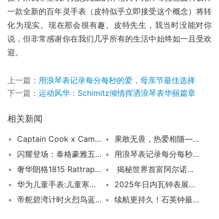
一款全新的百年灵手表（皮特似乎立即接受这个概念）将转
化为现实。现在那会很有趣。皮特先生，我当时没能对你
说，但非常感谢你在我们几乎所有的生活中始终如一且受欢
迎。
上一篇：
用浪琴表记录每分每秒的爱，母亲节最佳选择
下一篇：
运动风华：Schimitz倾情挥洒浪琴表华丽篇章
相关新闻
Captain Cook x Cameron Norrie合作限量版腕表，让你成为花旗公开赛的真正领航者！”
果敢无畏，热爱相随——探索Roger Dubuis的浪漫之旅
闪耀登场：泰格豪雅五大明星手表压轴亮相！
用浪琴表记录每分每秒的爱，母亲节最佳选择
奢华朗格1815 Rattrapante追针计时
揭秘世界首富阿尔诺的奢华腕表
华为儿童手表:儿童寒假安全的全方位守护神
2025年日内瓦钟表展新篇章
帝舵碧湾计时火烈鸟蓝款:吸睛色调的腕表佳作
续航更持久！石英钟最佳电池推荐