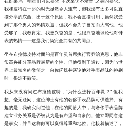
在好莱坞，明星们可以要求“本次采访不录音”之类的要求。
我和皮特在一起的时光显然令人难忘，但我没有太多可以直
接分享的东西。出于这个原因，我不会直接引用，虽然我受
到了那个男人的热情欢迎，但我不会为了自拍而大骂他。他
受够了，我敢肯定。我更兴奋的是，他很兴奋地谈论他对钟
表的热情——这是我们俩完全共有的共同点。
坐在布拉德皮特对面的是百年灵首席执行官乔治克恩，他非
常高兴能分享品牌最新的个性。但他得到了通过，因为当世
界上最知名的微笑之一向你闪烁并谈论他对手表品味的挑剔
时，很难不微笑。
我从来没有问过布拉德皮特，“为什么选择百年灵？” 但我
想。毫无疑问，这位绅士有他的奢侈手表品牌可供选择。有
趣的是，我确实问过他，在他的同龄人中，与奢侈手表品牌
建立业务关系是否被认为是有声望和自豪的。他立即同意这
是事实，并且这样做可以赢得尊重和地位。他接着描述了，