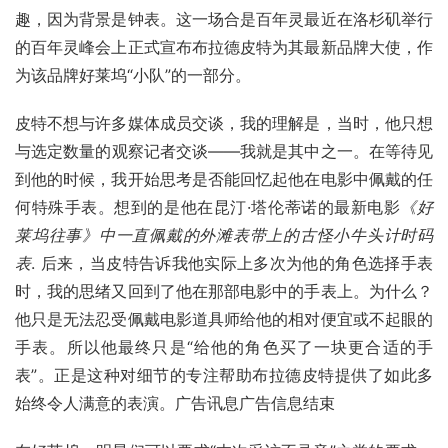
趣，因为背景是钟表。这一场合是百年灵最近在洛杉矶举行
的百年灵峰会上正式宣布布拉德皮特为其最新品牌大使，作
为该品牌好莱坞“小队”的一部分。
皮特不想与许多媒体成员交谈，我的理解是，当时，他只想
与选定数量的观察记者交谈——我就是其中之一。在等待见
到他的时候，我开始思考是否能回忆起他在电影中佩戴的任
何特殊手表。想到的是他在昆汀·塔伦蒂诺的最新电影
《好
莱坞往事》中一直佩戴的外滩表带上的古怪小牛头计时码
表
. 后来，当皮特告诉我他实际上多次为他的角色选择手表
时，我的思绪又回到了他在那部电影中的手表上。为什么？
他只是无法忍受佩戴电影道具师给他的相对便宜或不起眼的
手表。所以他最终只是“给他的角色买了一块更合适的手
表”。正是这种对细节的专注帮助布拉德皮特提供了如此多
始终令人满意的表演。广告讯息广告信息结束