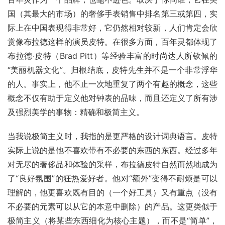
国（其最大的市场）的奢侈手表销售中排名第三或第四，实
际上在中国表现得非常好，它仍然相对较新，人们肯定会欣
赏像布拉德这样的演员皮特。在很多方面，百年灵都体现了
布拉德·皮特（Brad Pitt）等经验丰富的时尚达人所钦佩的
“美丽机器文化”。归根结底，皮特先生并不是一个非常浮华
的人。事实上，他不止一次地重复了两个有趣的概念，这些
概念不仅有助于定义他对钟表的品味，而且还定义了所有涉
及强烈美学的事物：精确和极简主义。
当我说极简主义时，我指的是更严格的设计词典语言。皮特
实际上说的是他不喜欢带有不必要的东西的东西。经过多年
对无尽的奢侈品和体验的采样，布拉德皮特自然而然地成为
了“良好氛围”的狂热爱好者。他对“额外”变得不耐烦是可以
理解的，他更喜欢既有目的（一个好工具）又有重点（没有
不必要的元素可以从它的本意中删除）的产品。这更类似于
极简主义（将某些东西细化为核心主题），而不是“简单”，