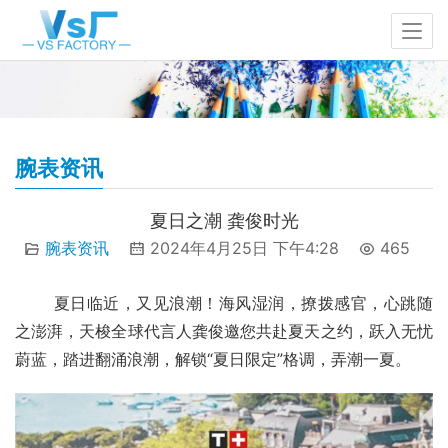
腕表资讯
夏日之潮 龚俊时光
腕表资讯
2024年4月25日 下午4:28
465
       夏日临近，又见浪潮！海风湿润，撩拨感官，心跳随
之澎湃，天梭全球代言人龚俊邀您共赴夏天之约，跃入无忧
蔚蓝，踏进翻涌浪潮，解锁“夏日限定”格调，弄潮一夏。