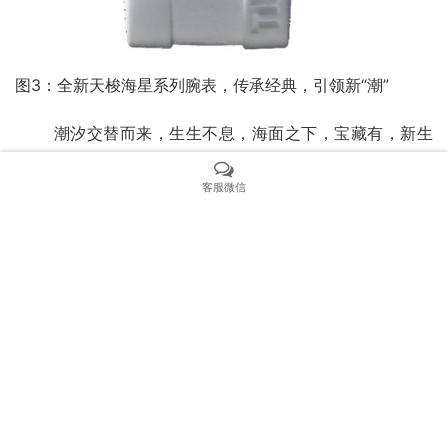
图3：全新天梭海星系列腕表，传承经典，引领新“潮”
       潮汐交替而来，生生不息，海面之下，宝藏有，新生
亦有。来自瑞士的天梭亦是如此，历经悠悠岁月，传承经
典，于此刻再掀时尚浪潮。永不过时的黑白两色，以当代设
客服微信
计承载不羁自由精神，展现时尚与功能的强大结合。
       全新海星系列延续标志性运动风格，推出40mm表径
款式，风格中性，打破传统观念。彩色矿物表圈，彰显个
性，搭载瑞士制造机械动力80机芯，动力储存约可达80小
时，以充足动力陪伴佩戴者度过每一个精彩时刻。指针和时
标涂覆Super-LumiNova夜光涂层，配合Nivachron游丝，
确保在极端情况下依旧可以清晰读时，同时，防水性能可抵
御相当于1000英尺（300米）的压力，让佩戴者尽可回应