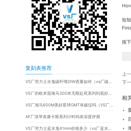
Ho
短短
Fi
按下
复刻表推荐
上
VS厂劳力士水鬼碳纤维DIW质量如何（vs厂碳纤维水鬼值得入手吗）
下
VS厂的欧米茄海马300米无暇赴死系列到底好不好呢？
相
VS厂海马600M美好星球GMT有破绽吗（VS厂海马600GMT值得入手吗）
AF厂浪琴表康卡斯系列计时码表深度评测​
VS厂劳力士蓝水鬼41mm价格多少（vs厂蓝水鬼在哪里买）