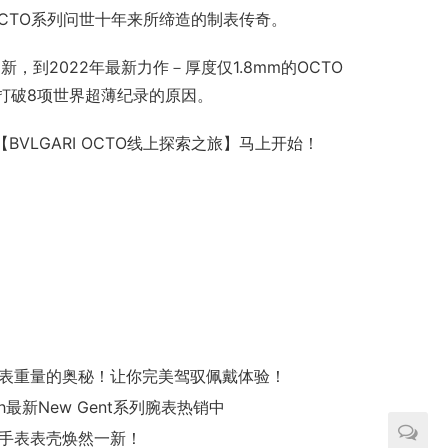
I OCTO系列问世十年来所缔造的制表传奇。
，到2022年最新力作－厚度仅1.8mm的OCTO 
年之间打破8项世界超薄纪录的原因。
BVLGARI OCTO线上探索之旅】马上开始！
表重量的奥秘！让你完美驾驭佩戴体验！
ch最新New Gent系列腕表热销中
手表表壳焕然一新！