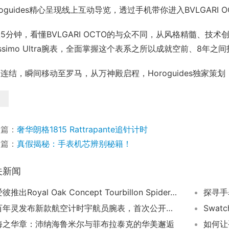
roguides精心呈现线上互动导览，透过手机带你进入BVLGAR
5分钟，看懂BVLGARI OCTO的与众不同，从风格精髓、技术创新
nissimo Ultra腕表，全面掌握这个表系之所以成就空前、8
连结，瞬间移动至罗马，从万神殿启程，Horoguides独家策划【
一篇：
奢华朗格1815 Rattrapante追针计时
一篇：
真假揭秘：手表机芯辨别秘籍！
关新闻
爱彼推出Royal Oak Concept Tourbillon Spider-Man蜘蛛侠主题镂空陀飞轮腕表
探寻手
百年灵发布新款航空计时宇航员腕表，首次公开展示“首款迈入太空的瑞士腕表” 原版，掀起太空探索热潮
Swat
海之华章：沛纳海鲁米尔与菲布拉泰克的华美邂逅
如何让