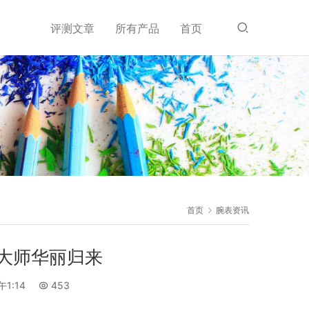
评测文章
所有产品
首页
首页
腕表资讯
大师华丽归来
午1:14
453