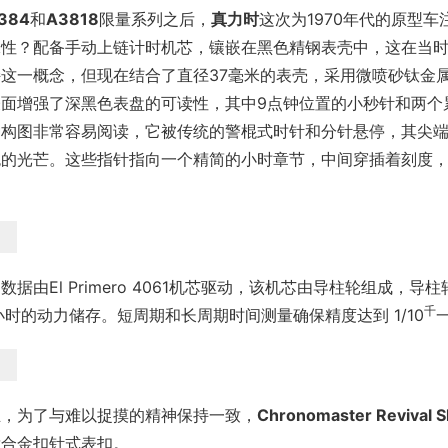
384
和
A3818
限量系列之后，
真力时
这次为1970年代的原型
殊性？配备手动上链计时机芯，镶嵌在黑色精钢表壳中，这在当
这一概念，但现在结合了直径37毫米的表壳，采用微喷砂钛金属
表面增强了深黑色表盘的可读性，其中9点钟位置的小秒针和两个
构图非常容易阅读，它被传统的警棍式时针和分针悬停，其尖端涂有白
色的光芒。这些指针指向一个精简的小时章节，中间穿插着刻度
。
数据由El Primero 4061机芯驱动，该机芯由导柱轮组成，
千
小时的动力储存。短周期和长周期时间测量确保精度达到 1/10
且，为了与难以捉摸的精神保持一致，
Chronomaster Revival 
钛合金扣针式表扣。