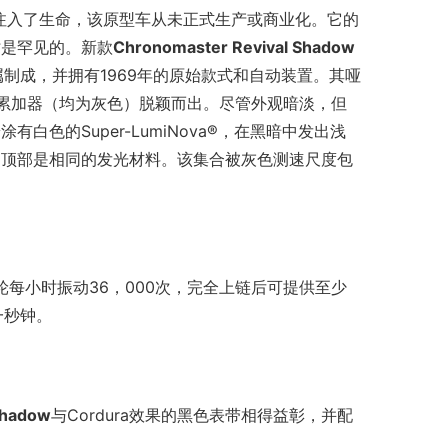
车注入了生命，该原型车从未正式生产或商业化。它的
时是罕见的。新款
Chronomaster Revival Shadow
制成，并拥有1969年的原始款式和自动装置。其哑
累加器（均为灰色）脱颖而出。尽管外观暗淡，但
色的Super-LumiNova®，在黑暗中发出浅
，顶部是相同的发光材料。该集合被灰色测速尺度包
导柱轮每小时振动36，000次，完全上链后可提供至少
一秒钟。
Shadow
与Cordura效果的黑色表带相得益彰，并配