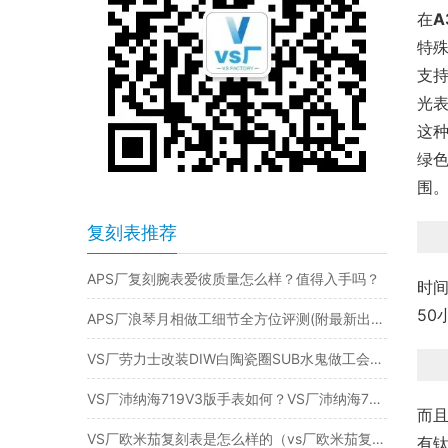
在
A
特
支持
光
这种
绿
围
复刻表推荐
APS厂复刻腕表爱彼质量怎么样？值得入手吗？
时间
50
APS厂浪琴月相做工细节全方位评测(附最新出货实拍)
VS厂劳力士改装DIW白陶瓷圈SUB水鬼做工会一眼假存在吗
VS厂沛纳海719V3版手表如何？VS厂沛纳海719钛金属质量做工评测
而
VS厂欧米茄复刻表是怎么样的（vs厂欧米茄复刻表值得入手吗）
有