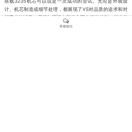
搭载3235机芯可以说是一次成功的尝试。无论是外观设
计、机芯制造或细节处理，都展现了VS对品质的追求和对
消费者的诚意。尽管与原版在某些方面有细微差别，但这些
差异不影响整体美感和使用体验。如果你是劳力士爱好者，
客服微信
但又觉得原版价格昂贵，那么这款复刻版可能会成为不错的
选择。