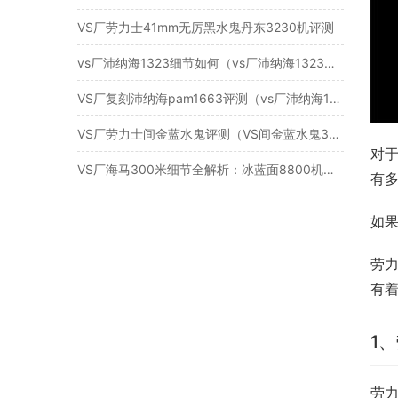
VS厂劳力士41mm无厉黑水鬼丹东3230机评测
vs厂沛纳海1323细节如何（vs厂沛纳海1323新品值得入手吗）
VS厂复刻沛纳海pam1663评测（vs厂沛纳海1663质量怎么样）
VS厂劳力士间金蓝水鬼评测（VS间金蓝水鬼3135机怎么样）
对
VS厂海马300米细节全解析：冰蓝面8800机芯对比
有
如
劳
有
1
劳