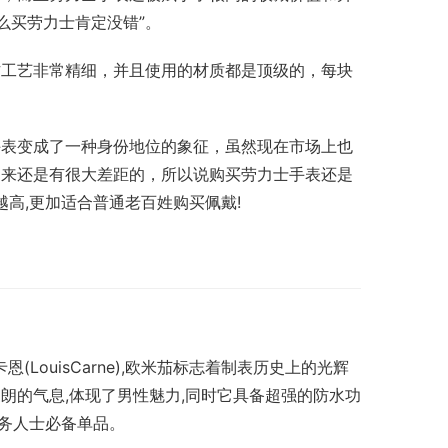
么买劳力士肯定没错”。
作工艺非常精细，并且使用的材质都是顶级的，每块
手表变成了一种身份地位的象征，虽然现在市场上也
起来还是有很大差距的，所以说购买劳力士手表还是
越高,更加适合普通老百姓购买佩戴!
·卡恩(LouisCarne),欧米茄标志着制表历史上的光辉
硬朗的气息,体现了男性魅力,同时它具备超强的防水功
商务人士必备单品。