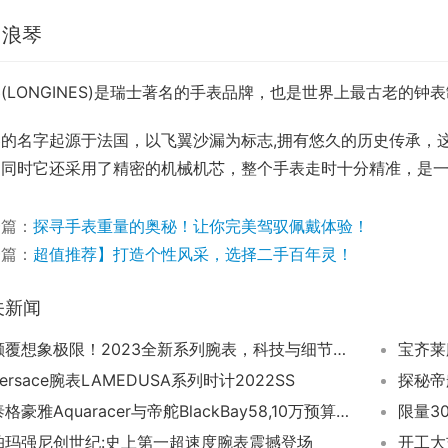
、浪琴
(LONGINES)是瑞士著名的手表品牌，也是世界上最古老的钟表
琴的名字起源于法国，以飞翼沙漏为标志,拥有悠久的历史传承，
，同时它还采用了精密的机械机芯，整个手表走时十分精准，是
一篇：
探寻手表重量的奥秘！让你完美驾驭佩戴体验！
一篇：
超值推荐】打造个性风采，选择二手百年灵！
关新闻
颠覆想象极限！2023全新系列腕表，科技与细节完美交融
宝齐莱
Versace腕表LAMEDUSA系列时计2022SS
探秘帝
泰格豪雅Aquaracer与帝舵BlackBay58,10万预算买两地时间潜水表该选谁？
帕玛强尼创世纪:史上第一超速度腕表震撼登场