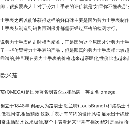
间，很多爱表人士对于劳力士手表的评价就是“如果你不懂表,那
力士手表之所以能够获得这样的好口碑主要是因为劳力士手表制
力士手表从制造到销售再到保养都需要经过严格的检测才行。
以说劳力士手表的走时相当精准，正是因为这个原因才让劳力士
现了一些仿冒劳力士手表的产品，但是跟真的劳力士手表相比较
靠谱的,并且现在劳力士手表的价格越来越亲民化,性价比也越来
、欧米茄
茄(OMEGA)是国际著名制表企业和品牌，英文名 omega。
创立于1848年,创始人为路易士·勃兰特(LouisBrandt)和路易士
,傲视同侪,相当精致,这款手表拥有简约的设计风格,显示出干练
日常生活防水效果极佳,整个手表看起来非常有档次,绝对是高端