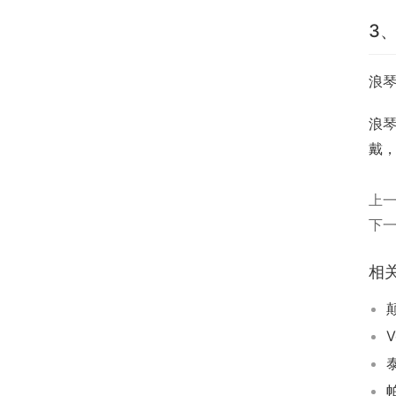
3
浪琴
浪
戴
上
下
相