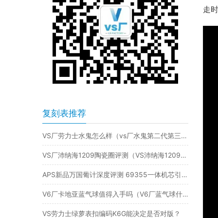
走
复刻表推荐
VS厂劳力士水鬼怎么样（vs厂水鬼第二代第三代款式评测）
VS厂沛纳海1209陶瓷圈评测（VS沛纳海1209小蓝鬼有破绽吗）
APS新品万国葡计深度评测 69355一体机芯引领质感升级
V6厂卡地亚蓝气球值得入手吗（V6厂蓝气球什么价格）
VS劳力士绿萝表扣编码K6G能决定是否对版？