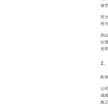
值空
劳
劳
所
出
非常
2
欧米
公司
成就
能,