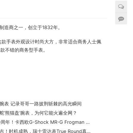
制造商之一，创立于1832年。
这款手表外观设计时尚大方，非常适合商务人士佩
一款不错的商务型手表。
腕表 记录哥哥一路披荆斩棘的高光瞬间
舵‘熊猫盘’腕表，为何它能火遍全网？
限量30周年！卡西欧G-Shock MR-G Frogman MRGBF1000E1A手表，独家专享
开工大吉！时机成熟，瑞士雷达表True Round真系列芯运腕表火爆上市