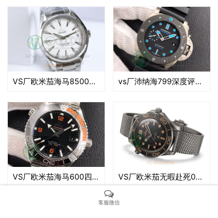
VS厂欧米茄海马8500机芯做工评测（vs海马8500机芯稳定吗）
vs厂沛纳海799深度评测(VS厂沛纳海799做工怎么样）
VS厂欧米茄海马600四分之一橙质量评测（VS厂四分之一橙值得入手吗）
VS厂欧米茄无暇赴死007做工评测（VS无暇赴死007质量怎么样）
客服微信