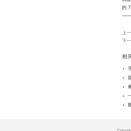
的 
—
上
下
相
奢
Copyr