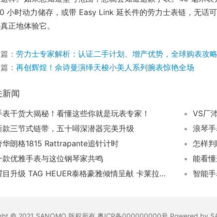
70 小时动力储存，或带 Easy Link 延长件的劳力士表链
—真正地体验它。
一篇：
劳力士专家解析：认证二手计划、增产优势，全球购表攻
一篇：
再创辉煌！佘诗曼演绎天梭小美人系列腕表惊艳全场
关新闻
手表干货大揭秘！看懂这些你就是玩表专家！
VS厂
新款三节式链带，五十噚深潜器完美升级
浪琴手
华朗格1815 Rattrapante追针计时
怎样判
一款优雅手表与这位钢琴家共鸣
耀目升级 TAG HEUER泰格豪雅倾情呈献 卡莱拉系列（CARRERA）日历腕表的珠宝版本
智能手
ight © 2021 SANOMO 版权所有 粤ICP备000000000号 Powered by 