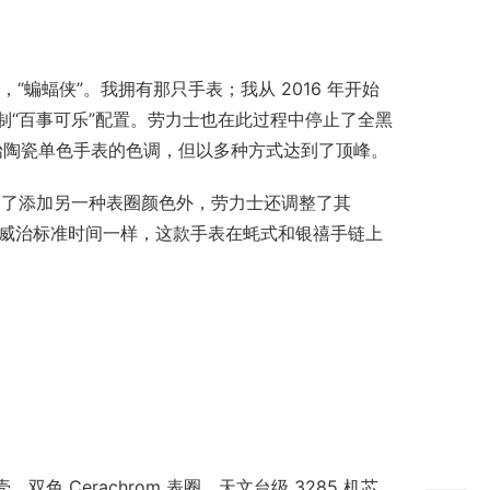
，“蝙蝠侠”。我拥有那只手表；我从 2016 年开始
制“百事可乐”配置。劳力士也在此过程中停止了全黑
原始陶瓷单色手表的色调，但以多种方式达到了顶峰。
了添加另一种表圈颜色外，劳力士还调整了其 
林威治标准时间一样，这款手表在蚝式和银禧手链上
 Cerachrom 表圈、天文台级 3285 机芯