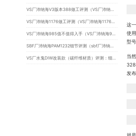
VS厂沛纳海V3版本388做工评测（VS厂沛纳海388v3版值得入手吗）
VS厂沛纳海1176做工评测（VS厂沛纳海1176质量怎么样）
这一
使用
VS厂沛纳海985值不值得入手（VS厂沛纳海985有破绽吗）
型号
SBF厂沛纳海PAM1232细节评测（sbf厂沛纳海1232怎么样）
当
VS厂水鬼DIW改装款（碳纤维材质）评测：细节与品质的惊艳之作
32
发
就是