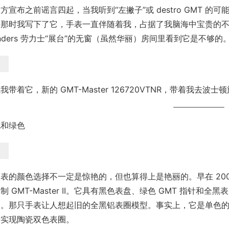
方宣布之前谣言四起，当我听到“左撇子”或 destro GMT 的
那时我写下了它，手表一直伴随着我，占据了我脑海中宝贵的不动产。
nders 劳力士“展台”的无窗（虽然华丽）房间里看到它是不
我带着它，新的 GMT-Master 126720VTNR，带着我
色和绿色
表的颜色选择不一定是惊艳的，但也算得上是艳丽的。早在 2007 
制 GMT-Master II。它具有黑色表盘、绿色 GMT 指针
调。那只手表让人想起旧的全黑铝表圈模型。事实上，它是单色
来实现陶瓷双色表圈。