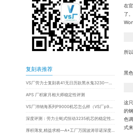
在官
了。
Wo
所以
复刻表推荐
黑
VS厂劳力士复刻表41无日历款黑水鬼3230一体机芯值得入手吗！VS工厂劳力士无日历黑水鬼的还原度是站西市场天花板吗！
APS 厂积家月相大师稳定性评测
这只
VS厂沛纳海系列P9000机芯怎么样（VS厂p9000机芯稳定吗）
的钢
深度评测：劳力士蚝式恒动3235机芯的稳定性如何？是否值得入手？
色
式
厚积薄发,精益求精—A+工厂万国波涛菲诺深度评测​