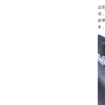
这
域
超
多