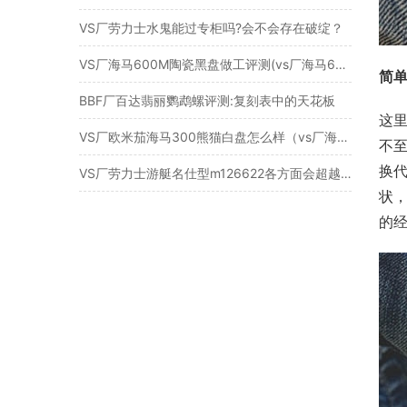
VS厂劳力士水鬼能过专柜吗?会不会存在破绽？
VS厂海马600M陶瓷黑盘做工评测(vs厂海马600怎么样）
简
BBF厂百达翡丽鹦鹉螺评测:复刻表中的天花板​
这
VS厂欧米茄海马300熊猫白盘怎么样（vs厂海马300熊猫盘值不值得入手）
不
换
VS厂劳力士游艇名仕型m126622各方面会超越C厂吗?
状
的