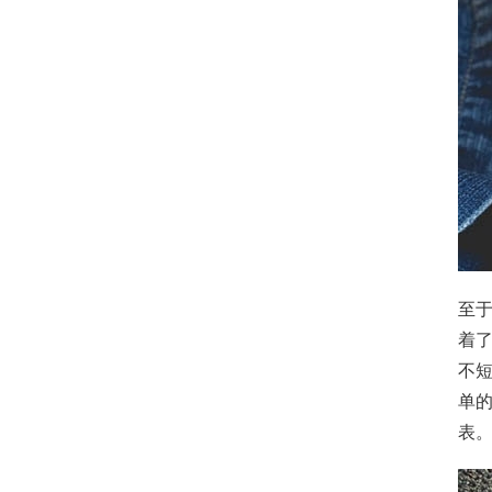
至
着
不
单
表