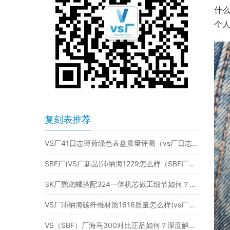
什
个
复刻表推荐
VS厂41日志薄荷绿色表盘质量评测（vs厂日志薄荷绿3235机芯如何）
SBF厂(VS厂新品)沛纳海1229怎么样（SBF厂沛纳海1229新品推荐）
3K厂鹦鹉螺搭配324一体机芯做工细节如何？值得入手吗
VS厂沛纳海碳纤维材质1616质量怎么样(vs厂沛纳海1616返修如何）
VS（SBF）厂海马300对比正品如何？深度解析VS厂欧米茄海马300，你选择是？