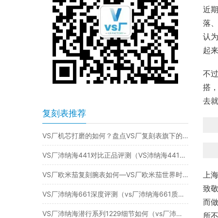
近
落
认
起
不
搭
去
复刻表推荐
VS厂机芯打磨的如何？盘点VS厂复刻表旗下的经典机芯！
VS厂沛纳海441对比正品评测（VS沛纳海441真假对比破绽在哪）
上海
VS厂欧米茄复刻腕表如何—VS厂欧米茄世界时钛灰海马做工评测
致敬
VS厂沛纳海661深度评测（vs厂沛纳海661质量怎么样）
而做
VS厂沛纳海潜行系列1229细节如何（vs厂沛纳海1229有破绽吗）
所不