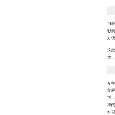
与
彩
方
这款
致
今
盘腕
封
我
许