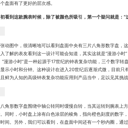
整个盘面有了更好的层次感。
最初看到这款腕表时候，除了被颜色所吸引，第一个疑问就是：“
这张动图中，很清晰地可以看到盘面中央有三片八角形数字盘，
入了解的表友看到这一设计可能会知道，其实这就是“漫游小时”（Wa
。“漫游小时”是一种起源于17世纪的钟表复杂功能，三个数字转
时显示小时和分钟。这种设计在进入20世纪后逐渐式微，目前只
久且鲜为人知的高级钟表复杂功能应用到产品当中，足以见其挑
片八角形数字盘围绕中轴公转同时缓慢自转，当其运转到腕表上方
转。同时，小时盘上涂有白色涂层的棱角，指向橙色刻度的数字
时时间。另外，我们可以看到，在盘面中间还有一个秒内圈，通