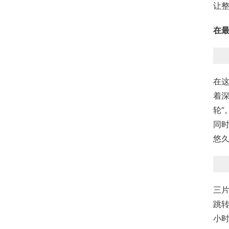
让
在
在
着深
轮”
同
悠
三
跳
小