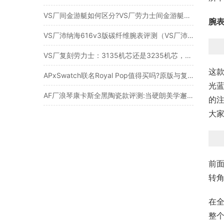
VS厂间金游艇如何区分?VS厂劳力士间金游艇3235机芯做工细节怎么样
腕
VS厂沛纳海616v3版碳纤维腕表评测（VS厂沛纳海616细节怎么样）
VS厂复刻劳力士：3135机芯还是3235机芯，哪个更好？
这款
APxSwatch联名Royal Pop值得买吗?原版与复刻真实深度对比
光
AF厂浪琴康卡斯全黑陶瓷款评测:当硬朗美学邂逅精密工艺​
的
大
前面
转角
在
整个