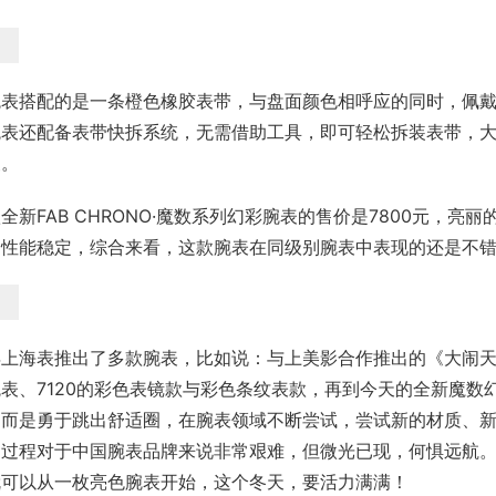
腕表搭配的是一条橙色橡胶表带，与盘面颜色相呼应的同时，佩
腕表还配备表带快拆系统，无需借助工具，即可轻松拆装表带，
便。
全新FAB CHRONO·魔数系列幻彩腕表的售价是7800元，
，性能稳定，综合来看，这款腕表在同级别腕表中表现的还是不
年上海表推出了多款腕表，比如说：与上美影合作推出的《大闹
表、7120的彩色表镜款与彩色条纹表款，再到今天的全新魔
，而是勇于跳出舒适圈，在腕表领域不断尝试，尝试新的材质、
的过程对于中国腕表品牌来说非常艰难，但微光已现，何惧远航
就可以从一枚亮色腕表开始，这个冬天，要活力满满！