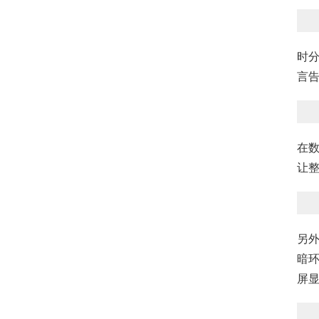
时
言
在数
让
另外
暗
屏