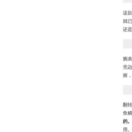
这
就已
还
腕
壳
握，
翻
鱼
的
用