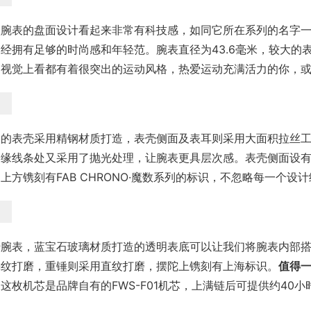
款腕表的盘面设计看起来非常有科技感，如同它所在系列的名字一
经拥有足够的时尚感和年轻范。腕表直径为43.6毫米，较大的
是视觉上看都有着很突出的运动风格，热爱运动充满活力的你，
表的表壳采用精钢材质打造，表壳侧面及表耳则采用大面积拉丝
边缘线条处又采用了抛光处理，让腕表更具层次感。表壳侧面设
上方镌刻有FAB CHRONO·魔数系列的标识，不忽略每一个设
转腕表，蓝宝石玻璃材质打造的透明表底可以让我们将腕表内部
鳞纹打磨，重锤则采用直纹打磨，摆陀上镌刻有上海标识。
值得
。
这枚机芯是品牌自有的FWS-F01机芯，上满链后可提供约40
。