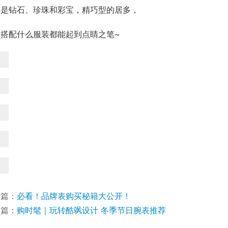
其是钻石、珍珠和彩宝，精巧型的居多，
论搭配什么服装都能起到点睛之笔~
一篇：
必看！品牌表购买秘籍大公开！
一篇：
购时髦｜玩转酷飒设计 冬季节日腕表推荐