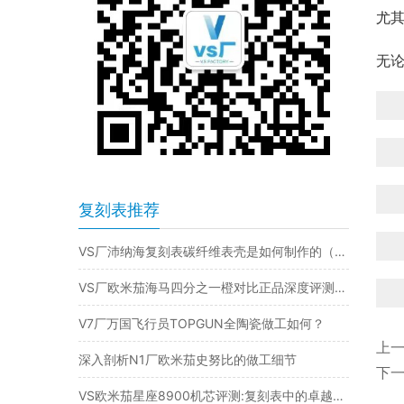
尤
无
复刻表推荐
VS厂沛纳海复刻表碳纤维表壳是如何制作的（vs厂沛纳海碳纤维材质）
VS厂欧米茄海马四分之一橙对比正品深度评测（VS厂四分之一橙会一眼吗）
V7厂万国飞行员TOPGUN全陶瓷做工如何？
上
深入剖析N1厂欧米茄史努比的做工细节
下
VS欧米茄星座8900机芯评测:复刻表中的卓越动力源​