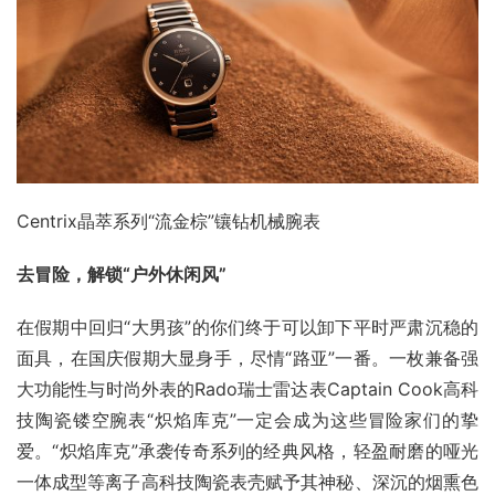
Centrix晶萃系列“流金棕”镶钻机械腕表
去冒险，解锁“户外休闲风”
在假期中回归“大男孩”的你们终于可以卸下平时严肃沉稳的
面具，在国庆假期大显身手，尽情“路亚”一番。一枚兼备强
大功能性与时尚外表的Rado瑞士雷达表Captain Cook高科
技陶瓷镂空腕表“炽焰库克”一定会成为这些冒险家们的挚
爱。“炽焰库克”承袭传奇系列的经典风格，轻盈耐磨的哑光
一体成型等离子高科技陶瓷表壳赋予其神秘、深沉的烟熏色