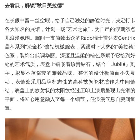
去看展，解锁“秋日美拉德”
在长假中留一丝空暇，给予自己独处的静谧时光，决定打卡
各大知名的展馆，计划一场“艺术之旅”，为自己的假期添点
儿浪漫氛围。腕间一支简致出众的Rado瑞士雷达表Centrix
晶萃系列“流金棕”镶钻机械腕表，紧跟时下大热的“美拉德”
色系，装饰出低调华丽。深邃且温柔的棕色系赋予它恰到好
处的艺术气质，表盘上镶嵌着珍贵钻石，结合「Jubilé」刻
字，彰显不落俗套的雅致品味。整体的设计极简而不失灵
动，表链处采用品牌标志性的高科技陶瓷材质作为中间链
结，表盘上的放射状的太阳纹经过压印上漆后呈现出光滑的
平面，将匠心用意融入至每一个细节，任浪漫气息自腕间氤
氲。