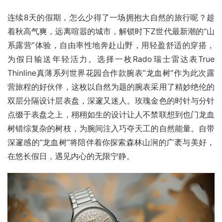
连续8天的假期，怎么少得了一场拥抱大自然的旅行呢？趁
着秋高气爽，远离喧嚣的城市，解锁时下Z世代最新潮的“山
系露营”体验，自由率性地奔赴山野，用轻盈舒适的穿搭，
为假日输送年轻活力。选择一枚Rado瑞士雷达表True 
Thinline真薄系列世界花园合作款腕表“龙血树”作为此次露
营旅程的好伙伴，这枚以自然为题的腕表采用了精妙绝伦的
双层分隔设计层表盘，深邃又迷人。玫瑰金色的时针与分针
点缀于表盘之上，栩栩如生的设计让人不禁联想到也门龙血
树错综复杂的树枝，为腕间注入巧夺天工的自然能量。自带
深邃感的“龙血树”将陪伴着你探索森林山涧的广袤与美好，
在悠长假日，遇见内心的无限宁静。