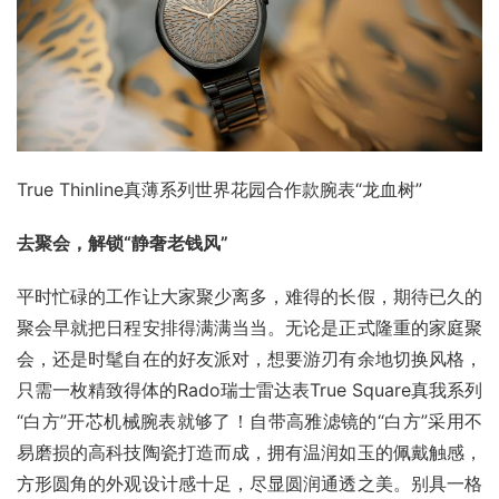
True Thinline真薄系列世界花园合作款腕表“龙血树”
去聚会，解锁“静奢老钱风”
平时忙碌的工作让大家聚少离多，难得的长假，期待已久的
聚会早就把日程安排得满满当当。无论是正式隆重的家庭聚
会，还是时髦自在的好友派对，想要游刃有余地切换风格，
只需一枚精致得体的Rado瑞士雷达表True Square真我系列
“白方”开芯机械腕表就够了！自带高雅滤镜的“白方”采用不
易磨损的高科技陶瓷打造而成，拥有温润如玉的佩戴触感，
方形圆角的外观设计感十足，尽显圆润通透之美。别具一格