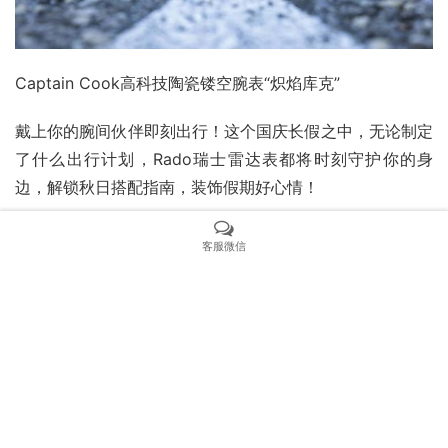
Captain Cook高科技陶瓷镂空腕表“炽焰库克”
戴上你的腕间伙伴即刻出行！这个国庆长假之中，无论制定
了什么出行计划，Rado瑞士雷达表都将时刻守护你的身
边，解锁秋日搭配指南，装饰假期好心情！
上一篇：
经典VS尊贵！浪琴VS帝舵，你更会选择哪个？
客服微信
下一篇：
沛纳海史上最神秘限量Radiomir镭得米尔原型亮
相,惊艳全球!你绝对不能错过！
相关新闻
罗杰杜彼桀骜甄选三对卓绝时计腕表推荐
对上班族来说，一块合适的手表比可以比任何首饰都出彩
欧米茄闪耀在第77届英国电影学院奖
劳力士不再是首选?懂表人的新宠