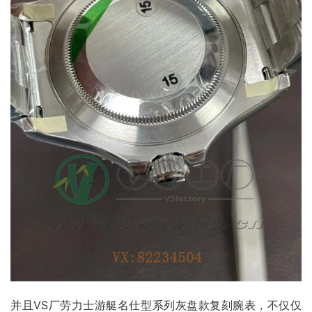
并且VS厂劳力士游艇名仕型系列灰盘款复刻腕表，不仅仅