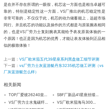
是在并不存在所谓的一眼假，机芯这一方面也是相当卓越可
靠的，特别是稳定性这一方面，VS厂推出的机芯稳定性是
非常可靠的，不仅仅于此，机芯的动力储蓄能上，远超市场
同行。并且机芯的功能以及操作的方式都是与原装腕表相同
的，也是VS厂劳力士复刻腕表其能给予表友原装体验的一
个原因！也正是因为机芯的优秀，才能让表友体验到正品相
似的极致体验！
上一篇：
VS厂欧米茄五代39星座系列黑盘做工细节评测
下一篇：
vs厂劳力士灰蓝游艇丹东3235机芯做工评测（vs
厂灰蓝游艇怎么样）
相关新闻
TOP厂爱彼26240皇家橡树复刻腕表深度评测
SBF厂新品41星座丝缎压纹灰深度评测（sbf厂星座细节怎么样）
VS厂劳力士水鬼碳纤维DIW质量如何（vs厂碳纤维水鬼值得入手吗）
VS厂欧米茄海马300的正确使用方法全攻略