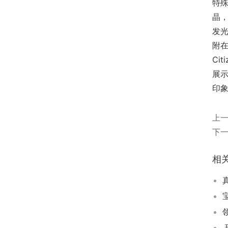
特
晶，
发
附
Ci
展示
印
上
下
相