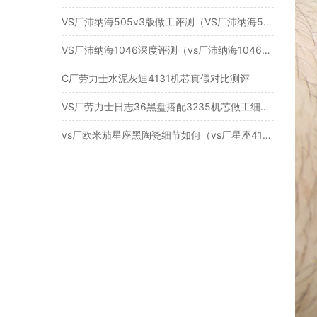
VS厂沛纳海505v3版做工评测（VS厂沛纳海505v3版还有破绽吗）
VS厂沛纳海1046深度评测（vs厂沛纳海1046质量怎么样）
C厂劳力士水泥灰迪4131机芯真假对比测评
VS厂劳力士日志36黑盘搭配3235机芯做工细节评测
vs厂欧米茄星座黑陶瓷细节如何（vs厂星座41黑陶瓷机芯稳定吗）