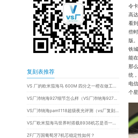
令卡
高达
看到
些时
版。
铁城
能
那么
复刻表推荐
统，
电
VS 厂的欧米茄海马 600M 四分之一橙在做工质量方面表现怎样呢？
个
VS厂沛纳海927细节怎么样（VS厂沛纳海927值得入手吗）
VS厂沛纳海pam1118超级夜光评测（vs厂复刻沛纳海1118细节如何）
VS厂欧米茄海马世界时搭载8938机芯是否一眼假？
ZF厂万国葡萄牙7机芯稳定性如何？