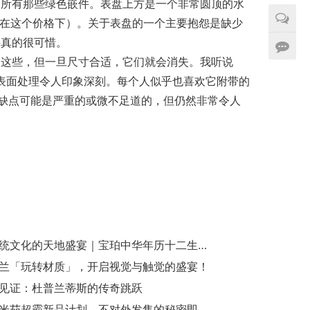
是所有那些绿色嵌件。表盘上方是一个非常圆顶的水
尤其是在这个价格下）。关于表盘的一个主要抱怨是缺少
件真的很可惜。
这些，但一旦尺寸合适，它们就会消失。我听说 
合度和表面处理令人印象深刻。每个人似乎也喜欢它附带的
Wave 的一些缺点可能是严重的或微不足道的，但仍然非常令人
中华传统文化的天地盛宴｜宝珀中华年历十二生肖晚宴
兰「玩转材质」，开启视觉与触觉的盛宴！
见证：杜普兰蒂斯的传奇跳跃
揭秘欧米茄超霸新品计划，不对外发售的秘密即将揭晓