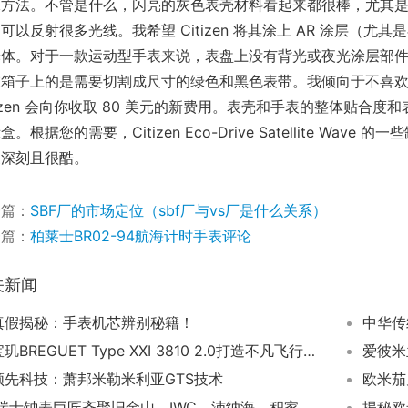
殊方法。不管是什么，闪亮的灰色表壳材料看起来都很棒，尤其
可以反射很多光线。我希望 Citizen 将其涂上 AR 涂层（
光体。对于一款运动型手表来说，表盘上没有背光或夜光涂层部
在箱子上的是需要切割成尺寸的绿色和黑色表带。我倾向于不喜欢
tizen 会向你收取 80 美元的新费用。表壳和手表的整体贴
盒。根据您的需要，Citizen Eco-Drive Satellite 
象深刻且很酷。
一篇：
SBF厂的市场定位（sbf厂与vs厂是什么关系）
一篇：
柏莱士BR02-94航海计时手表评论
关新闻
真假揭秘：手表机芯辨别秘籍！
宝玑BREGUET Type XXI 3810 2.0打造不凡飞行之旅！
爱彼米
领先科技：萧邦米勒米利亚GTS技术
欧米茄
瑞士钟表巨匠齐聚旧金山，IWC、沛纳海、积家璀璨绽放