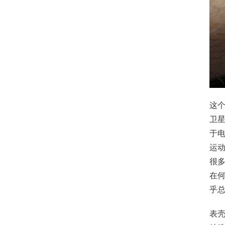
这
卫
于电
运动
很多
在
乎
表壳