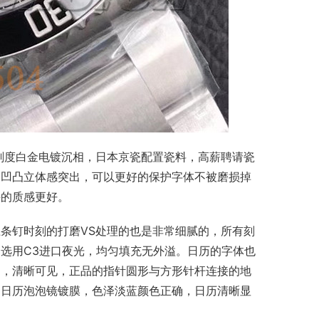
刻度白金电镀沉相，日本京瓷配置瓷料，高薪聘请瓷
的凹凸立体感突出，可以更好的保护字体不被磨损掉
手的质感更好。
条钉时刻的打磨VS处理的也是非常细腻的，所有刻
选用C3进口夜光，均匀填充无外溢。日历的字体也
轴，清晰可见，正品的指针圆形与方形针杆连接的地
。日历泡泡镜镀膜，色泽淡蓝颜色正确，日历清晰显