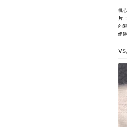
机芯
片上
的
组
V