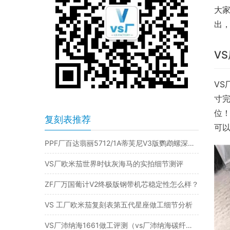
大家
出
V
VS
寸
位！
复刻表推荐
可
PPF厂百达翡丽5712/1A蒂芙尼V3版鹦鹉螺深度评测:奢华与精密的完美交融​
VS厂欧米茄世界时钛灰海马的实拍细节测评
ZF厂万国葡计V2终极版钢带机芯稳定性怎么样？
VS 工厂欧米茄复刻表第五代星座做工细节分析
VS厂沛纳海1661做工评测（vs厂沛纳海碳纤维1661质量可靠吗）