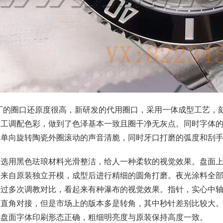
S厂的圈口还原度很高，新研发的代用圈口，采用一体成型工艺，
高工调配色彩，做到了色泽基本一致且圈干净无灰点。同时字体
。单向旋转陶瓷外圈滚动的声音清脆，同时牙口打磨的弧度和刮
面选用黑色珐琅材料光滑整洁，给人一种柔软的视觉效果。盘面上
均来自原装独立开模，成型后进行精细的圆角打磨。夜光涂料全部
经过多次调教对比，看起来有种瀑布的视觉效果。指针，实心中
是直角对接，但是市场上的版本多是转角，其中秒针差别比较大
。盘面字体印刷形态正确，粗细明亮度与原装保持高度一致。