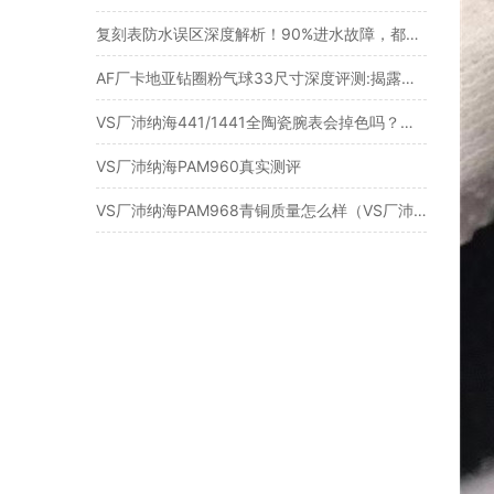
复刻表防水误区深度解析！90%进水故障，都是人为佩戴不当造成
AF厂卡地亚钻圈粉气球33尺寸深度评测:揭露其破绽与优势
VS厂沛纳海441/1441全陶瓷腕表会掉色吗？看完评测就明白了！
VS厂沛纳海PAM960真实测评
VS厂沛纳海PAM968青铜质量怎么样（VS厂沛纳海968值得入手吗）