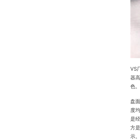
V
器
色
盘
度
是
方
示