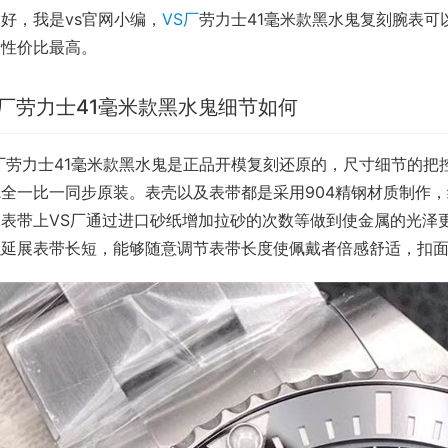
好，我是vs官网小编，
VS厂
劳力士41毫米款黑水鬼复刻腕表
，性价比最高。
S厂劳力士41毫米款黑水鬼细节如何
厂劳力士41毫米款黑水鬼是正品开模复刻还原的，尺寸细节的把控V
完全一比一同步原装。表壳以及表带都是采用904精钢材质制作
表带上VS厂通过进口砂纸增加拉砂的次数等做到使金属的光泽更加
以延展表带长短，能够随意调节表带长度使佩戴者倍感舒适，扣