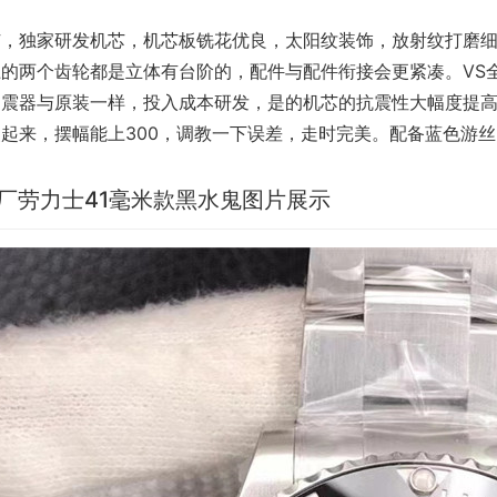
，独家研发机芯，机芯板铣花优良，太阳纹装饰，放射纹打磨细腻
的两个齿轮都是立体有台阶的，配件与配件衔接会更紧凑。VS全
避震器与原装一样，投入成本研发，是的机芯的抗震性大幅度提
装起来，摆幅能上300，调教一下误差，走时完美。配备蓝色游
S厂劳力士41毫米款黑水鬼图片展示