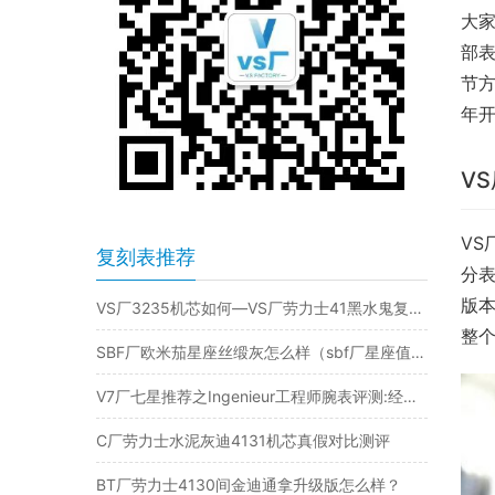
大家
部表
节方
年
V
VS
复刻表推荐
分
版本
VS厂3235机芯如何—VS厂劳力士41黑水鬼复刻表深度评测
整
SBF厂欧米茄星座丝缎灰怎么样（sbf厂星座值得入手吗）
V7厂七星推荐之Ingenieur工程师腕表评测:经典重塑,匠心再现​
C厂劳力士水泥灰迪4131机芯真假对比测评
BT厂劳力士4130间金迪通拿升级版怎么样？