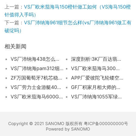
上一篇：
VS厂欧米茄海马150橙针做工如何（VS海马150橙
针值得入手吗）
下一篇：
VS厂沛纳海961细节怎么样(vs厂沛纳海961做工有
破绽吗）
相关新闻
VS厂沛纳海438怎么样—是否值得入手
深度剖析:3K厂百达翡丽鹦鹉螺5711一体机芯
VS厂沛纳海pam312细节评测（VS厂复刻沛纳海312值不值得入手）
VS厂欧米茄海马300的正确使用方法全攻略
ZF万国葡萄牙7机芯稳定性如何？请看实测
APP厂爱彼陀飞轮镂空腕表评测:机械艺术的巅峰之作​
VS厂劳力士金游艇40mm做工如何（vs厂玫瑰金游艇3235机芯怎么样）
GF厂积家月相大师的升级之处与一体机细节​
VS厂欧米茄海马600GMT太极圈做工细节到底值不值得入手
VS厂沛纳海1055军绿色质量如何（vs厂沛纳海1055值得入手吗）
Copyright © 2021 SANOMO 版权所有 粤ICP备000000000号
Powered by SANOMO