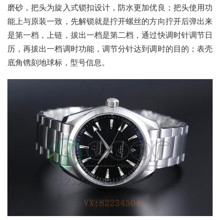
磨砂，把头为旋入式锁扣设计，防水更加优良；把头使用功
能上与原装一致，先解锁就是拧开螺丝的方向拧开后弹出来
是第一档，上链，拔出一档是第二档，通过快调时针调节日
历，再拔出一档调时功能，调节分针达到调时的目的；表壳
底角镌刻地球标，型号信息。