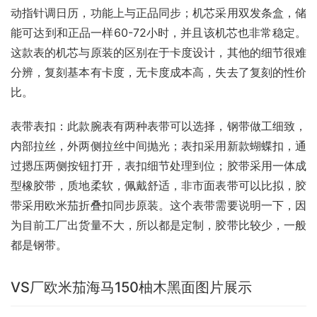
动指针调日历，功能上与正品同步；机芯采用双发条盒，储
能可达到和正品一样60-72小时，并且该机芯也非常稳定。
这款表的机芯与原装的区别在于卡度设计，其他的细节很难
分辨，复刻基本有卡度，无卡度成本高，失去了复刻的性价
比。
表带表扣：此款腕表有两种表带可以选择，钢带做工细致，
内部拉丝，外两侧拉丝中间抛光；表扣采用新款蝴蝶扣，通
过摁压两侧按钮打开，表扣细节处理到位；胶带采用一体成
型橡胶带，质地柔软，佩戴舒适，非市面表带可以比拟，胶
带采用欧米茄折叠扣同步原装。这个表带需要说明一下，因
为目前工厂出货量不大，所以都是定制，胶带比较少，一般
都是钢带。
VS厂欧米茄海马150柚木黑面图片展示