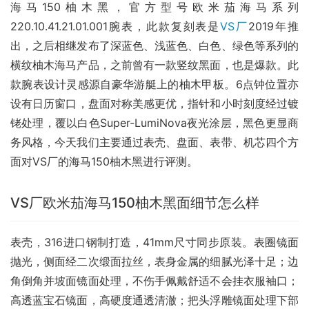
海马150柚木黑，官方型号欧米茄海马系列
220.10.41.21.01.001腕表，此款复刻表是
VS厂
2019年推
出，之后相继发布了深蓝色、浅蓝色、白色、绿色等系列的
横纹柚木海马产品，之前曾有一款竖纹黑面，也是爆款。此
款腕表设计灵感源自豪华游艇上⁠⁠的柚木甲板⁠⁠。6点钟位置亦
设有日历窗口⁠⁠，盘面对称美感更优，指针和小时刻度经过镀
铑处理⁠⁠，覆以白色Super-LumiNova夜光涂层⁠⁠，黑色更显商
务风格，今天我们主要通过表壳、盘面、表带、机芯四个方
面对VS厂的海马150柚木黑进行评测。
VS厂欧米茄海马150柚木黑面细节怎么样
表壳，316进口钢制打造，41mm尺寸同步原装。表圈镜面
抛光，侧面经二次缎面拉丝，表身金属的细腻光泽十足；边
角倒角并坡面镜面处理，不伤手佩戴舒适不会挂衣服袖口；
高透蓝宝石镜面，高硬度通透清澈；把头浮雕镜面处理下部