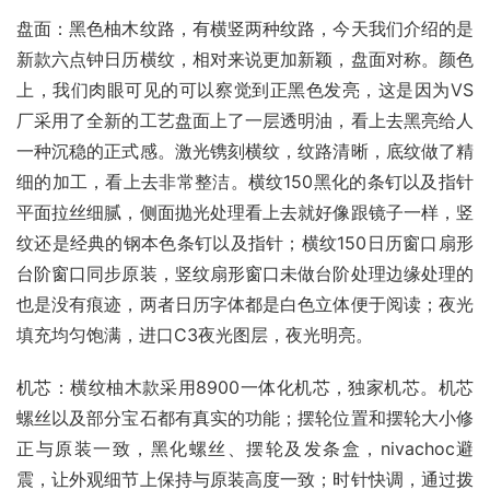
盘面：黑色柚木纹路，有横竖两种纹路，今天我们介绍的是
新款六点钟日历横纹，相对来说更加新颖，盘面对称。颜色
上，我们肉眼可见的可以察觉到正黑色发亮，这是因为VS
厂采用了全新的工艺盘面上了一层透明油，看上去黑亮给人
一种沉稳的正式感。激光镌刻横纹，纹路清晰，底纹做了精
细的加工，看上去非常整洁。横纹150黑化的条钉以及指针
平面拉丝细腻，侧面抛光处理看上去就好像跟镜子一样，竖
纹还是经典的钢本色条钉以及指针；横纹150日历窗口扇形
台阶窗口同步原装，竖纹扇形窗口未做台阶处理边缘处理的
也是没有痕迹，两者日历字体都是白色立体便于阅读；夜光
填充均匀饱满，进口C3夜光图层，夜光明亮。
机芯：横纹柚木款采用8900一体化机芯，独家机芯。机芯
螺丝以及部分宝石都有真实的功能；摆轮位置和摆轮大小修
正与原装一致，黑化螺丝、摆轮及发条盒，nivachoc避
震，让外观细节上保持与原装高度一致；时针快调，通过拨