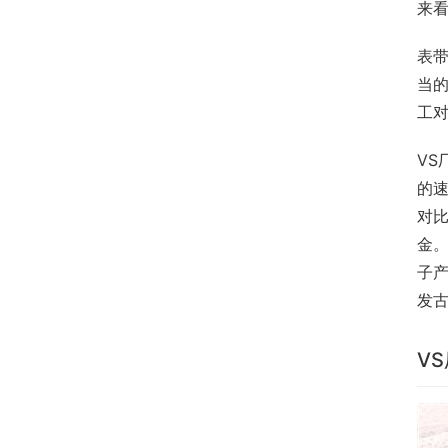
来
表
当
工
VS
的
对
金
子
发
V