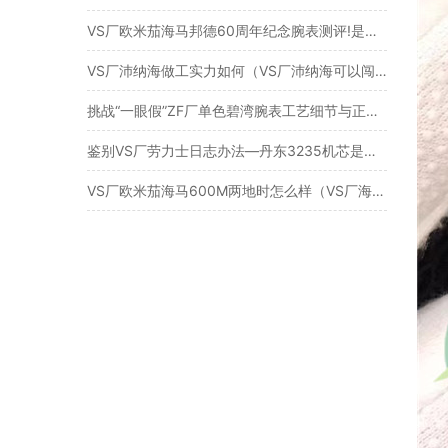
VS厂欧米茄海马邦德60周年纪念腕表测评!是否值得入手呢？
VS厂沛纳海做工实力如何（VS厂沛纳海可以闯专柜吗）
挑战“一眼假”ZF厂单色碧湾腕表工艺细节与正品对比深度测评
鉴别VS厂劳力士日志办法—丹东3235机芯是关键
VS厂欧米茄海马600M两地时怎么样（VS厂海马600MGMT在哪买）