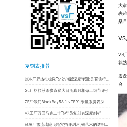
大家
表
桑
V
VS
就
复刻表推荐
表
BBR厂罗杰杜彼陀飞轮V4版深度评测:是否值得入手？
合
GL厂格拉苏蒂参议员大日历真月相做工细节评价
ZF厂帝舵BlackBay58 “INTER” 限量版腕表深度评测​
V7工厂万国马克二十飞行员复刻表深度剖析
EUR厂雪流璃陀飞轮实拍评测:机械艺术的透明之美​