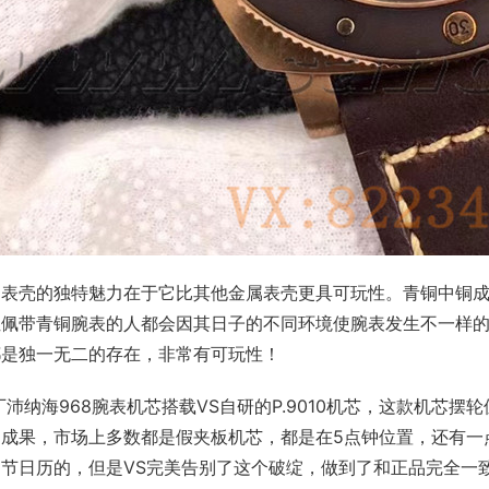
铜表壳的独特魅力在于它比其他金属表壳更具可玩性。青铜中铜
位佩带青铜腕表的人都会因其日子的不同环境使腕表发生不一样
都是独一无二的存在，非常有可玩性！
厂沛纳海968腕表机芯搭载VS自研的P.9010机芯，这款机芯
的成果，市场上多数都是假夹板机芯，都是在5点钟位置，还有一
调节日历的，但是VS完美告别了这个破绽，做到了和正品完全一