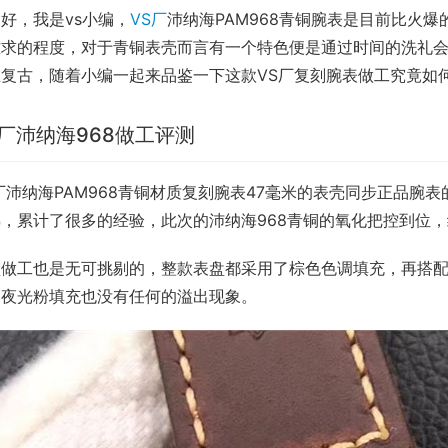
好，我是vs小编，
VS厂
沛纳海PAM968青铜腕表是目前比火
难求的程度，对于青铜表壳而言有一个特色便是通过时间的洗礼会
且复古，随着小编一起来品鉴一下这款VS厂复刻腕表做工究竟如
S厂沛纳海968做工评测
厂沛纳海PAM968青铜材质复刻腕表47毫米的表壳同步正品腕
熟，累计了很多的经验，此次的沛纳海968青铜的氧化把控到位
盘做工也是无可挑剔的，整款表盘都采用了棕色色调填充，再搭
，夜光粉填充也没有任何的溢出现象。