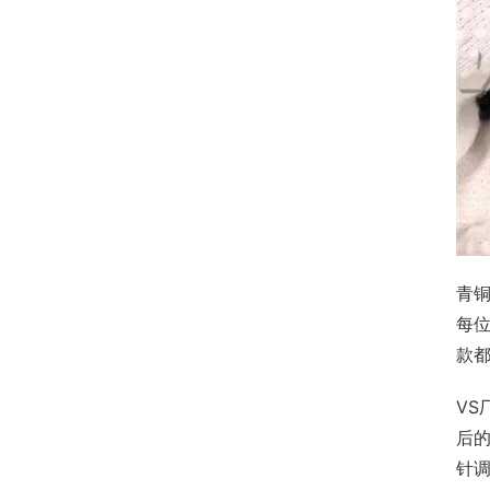
青
每
款
VS
后
针