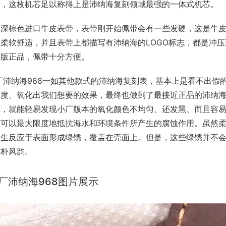
看，这枚机芯足以称得上是沛纳海复刻领域最强的一体式机芯。
带深棕色进口牛皮表带，表带刚开始佩带会有一些发硬，这是牛
的柔软舒适，并且表带上都描写有沛纳海的LOGO标志，都是冲
对版正品，佩带十分方便。
厂沛纳海968一如其他款式的沛纳海复刻表，基本上是看不出假
速度、氧化出我们想要的效果，最终也做到了最接近正品的沛纳海
比，就能轻易发现小厂版本的氧化颜色不均匀、还发黑、而且容
。可以最大限度地抵抗海水和环境条件所产生的腐蚀作用。虽然
产生反应于表面形成绿锈，覆盖在壳面上。但是，这些绿锈并不
古朴风韵。
S厂沛纳海968图片展示